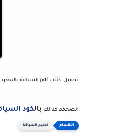
تحميل كتاب pdf السياقة بالمغرب يجمع كل هذه الاسئلة المطروحة انصحكم به لذالك
بال
كود السياق
انصحكم كذالك
تعليم السياقة