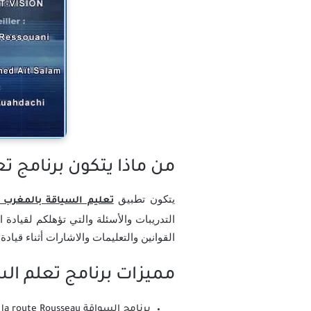
من ماذا يتكون برنامج تعليم السياقة با
يتكون تطبيق
تعليم السياقة بالمغرب 2021
التدريبات والأسئلة والتي تؤهلكم لقيادة
القوانين والتعليمات والاشارات أثناء قيادة
مميزات برنامج تعلم السياقة في المغرب 1
برنامج السواقة Code de la route Rousseau يؤهلكم للحصول على رخصة القيادة في اي دولة وخصوصاً المغرب.