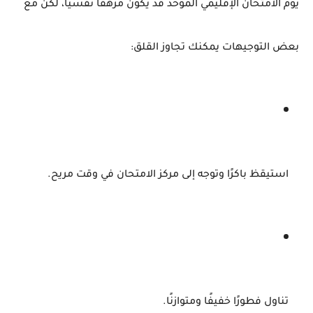
يوم
الامتحان
الإقليمي
الموحد
قد
يكون
مرهقًا
نفسيًا،
لكن
مع
بعض
التوجيهات
يمكنك
تجاوز
القلق:
استيقظ
باكرًا
وتوجه
إلى
مركز
الامتحان
في
وقت
مريح.
تناول
فطورًا
خفيفًا
ومتوازنًا.