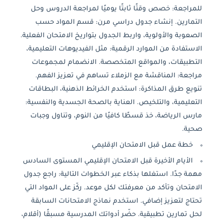
للمراجعة: خصص وقتًا ثابتًا يوميًا لمراجعة الدروس وحل
التمارين. إنشاء جدول دراسي مرن: قسم المواد حسب
الصعوبة والأولوية، واربط الجدول بتواريخ الامتحان الفعلية.
الاستفادة من الموارد الرقمية: مثل الفيديوهات التعليمية،
التطبيقات، والمواقع المتخصصة. الانضمام لمجموعات
مراجعة: المناقشة مع الزملاء تساهم في تعزيز الفهم.
تنويع طرق المذاكرة: استخدم الخرائط الذهنية، البطاقات
التعليمية، والتلخيص. العناية بالصحة الجسدية والنفسية:
مارس الرياضة، خذ قسطًا كافيًا من النوم، وتناول وجبات
صحية.
خطة عمل قبل الامتحان الإقليمي
الأيام الأخيرة قبل الامتحان الإقليمي المستوى السادس
مهمة جدًا. استغلها بذكاء عبر الخطوات التالية: راجع جدول
الامتحان وتأكد من معرفتك لكل موعد. ركّز على المواد التي
تحتاج لتعزيز إضافي. استخدم نماذج الامتحانات السابقة
لحل تمارين تطبيقية. حضّر أدواتك المدرسية مسبقًا (أقلام،