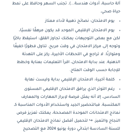
آلة حاسبة، أدوات هندسة...). تجنب السهر وحافظ على نمط
حياة صحي.
يوم الامتحان: نصائح ذهبية لأداء ممتاز
يوم الامتحان الإقليمي الموحد قد يكون مرهقًا نفسيًا،
لكن مع بعض التوجيهات يمكنك تجاوز القلق: استيقظ باكرًا
وتوجه إلى مركز الامتحان في وقت مريح. تناول فطورًا خفيفًا
ومتوازنًا. لا تراجع في اللحظات الأخيرة، ركز على التهدئة
الذهنية. عند بداية الامتحان، اقرأ التعليمات بعناية وخطط
للإجابة حسب الوقت المتاح.
كلمة أخيرة: الامتحان الإقليمي بداية وليست نهاية
رغم التوتر الذي يرافق الامتحان الإقليمي المستوى
السادس، إلا أنه يمثل فرصة لإبراز المهارات والمعارف
المكتسبة. فبالتحضير الجيد واستخدام الأدوات المناسبة كـ
نماذج الامتحانات الموحدة المصححة، يمكنك تعزيز فرص
النجاح والتميز. ↪ لتحميل أفضل نماذج الامتحان الإقليمي
للسنة السادسة ابتدائي دورة يونيو 2024 مع التصحيح