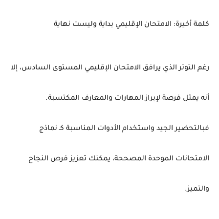
كلمة
أخيرة:
الامتحان
الإقليمي
بداية
وليست
نهاية
رغم
التوتر
الذي
يرافق
الامتحان
الإقليمي
المستوى
السادس
،
إلا
أنه
يمثل
فرصة
لإبراز
المهارات
والمعارف
المكتسبة.
فبالتحضير
الجيد
واستخدام
الأدوات
المناسبة
كـ
نماذج
الامتحانات
الموحدة
المصححة
،
يمكنك
تعزيز
فرص
النجاح
والتميز.