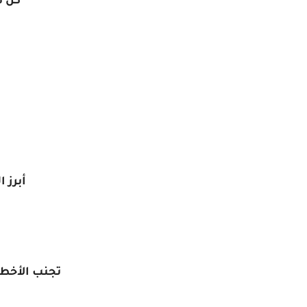
كن ص
أبرز 
تجنب الأخطا