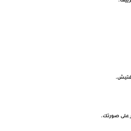
زييف.
تفتيش.
ر على صورتك.