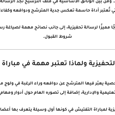
. ومن بين الوثائق الأساسية في ملف الترشيح نجد
الرسالة ا
ي تُعتبر أداة حاسمة تعكس جدية المترشح ودوافعه وكفاءا
جًا مميزًا لرسالة تحفيزية، إلى جانب نصائح مهمة لصياغة
شروط القبول.
تحفيزية ولماذا تعتبر مهمة في مباراة التف
ية يعبّر فيها المترشح عن دوافعه وراء الرغبة في ولوج مر
تعليمية والإدارية، إضافة إلى تصوره العام حول أدوار ومهام
زية لمباراة التفتيش
في كونها أول وسيلة يتعرف بها أعضاء