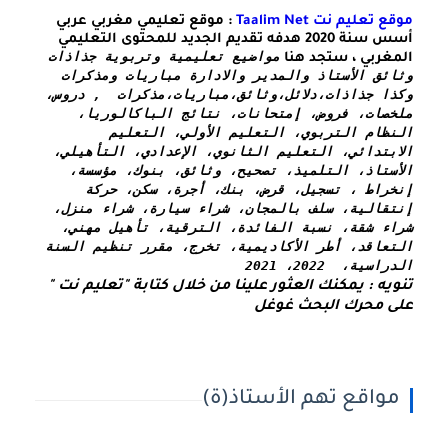
موقع تعليم نت Taalim Net
: موقع تعليمي مغربي عربي
أسس سنة 2020 هدفه تقديم الجديد للمحتوى التعليمي
مواضيع تعليمية وتربوية جذاذات 
المغربي ، ستجد هنا
وثائق الأستاذ والمدير والادارة مباريات ومذكرات 
وكذا 
جذاذات،دلائل،وثائق،مباريات،مذكرات  , دروس، 
ملخصات، فروض، إمتحانات، نتائج الباكالوريا، 
النظام التربوي، التعليم الأولي، التعليم 
الابتدائي، التعليم الثانوي، الإعدادي، التأهيلي، 
الأستاذ، التلميذ، تصحيح، وثائق، بنوك، مؤسسة، 
إنخراط ، تسجيل، قرض، بنك، أجرة، سكن، حركة 
إنتقالية، سلف بالمجان، شراء سيارة، شراء منزل، 
شراء شقة، نسبة الفائدة، الترقية، تأهيل مهني، 
التعاقد، أطر الأكاديمية، تخرج، مقرر تنظيم السنة 
الدراسية،  2022، 2021
تنويه : يمكنك العثور علينا من خلال كتابة "تعليم نت " 
على محرك البحث غوغل
مواقع تهم الأستاذ(ة)