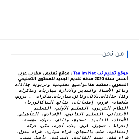
من نحن
موقع تعليم نت Taalim Net
: موقع تعليمي مغربي عربي
أسس سنة 2020 هدفه تقديم الجديد للمحتوى التعليمي
مواضيع تعليمية وتربوية جذاذات 
المغربي ، ستجد هنا
وثائق الأستاذ والمدير والادارة مباريات ومذكرات 
وكذا 
جذاذات،دلائل،وثائق،مباريات،مذكرات  , دروس، 
ملخصات، فروض، إمتحانات، نتائج الباكالوريا، 
النظام التربوي، التعليم الأولي، التعليم 
الابتدائي، التعليم الثانوي، الإعدادي، التأهيلي، 
الأستاذ، التلميذ، تصحيح، وثائق، بنوك، مؤسسة، 
إنخراط ، تسجيل، قرض، بنك، أجرة، سكن، حركة 
إنتقالية، سلف بالمجان، شراء سيارة، شراء منزل، 
شراء شقة، نسبة الفائدة، الترقية، تأهيل مهني، 