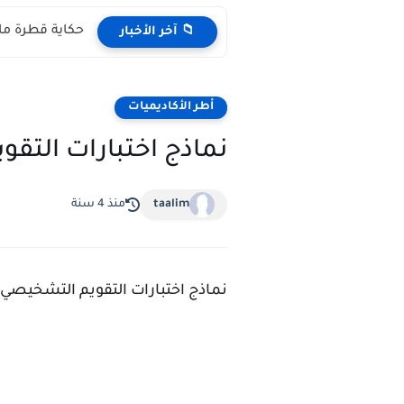
حكاية قطرة ماء مكتوبة pdf المستوى 
📁 آخر الأخبار
أطر الأكاديميات
نماذج اختبارات التقو
taalim
منذ 4 سنة
نماذج اختبارات التقويم التشخيصي بالمراكز الج