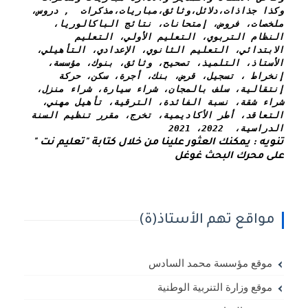
وكذا 
جذاذات،دلائل،وثائق،مباريات،مذكرات  , دروس، 
ملخصات، فروض، إمتحانات، نتائج الباكالوريا، 
النظام التربوي، التعليم الأولي، التعليم 
الابتدائي، التعليم الثانوي، الإعدادي، التأهيلي، 
الأستاذ، التلميذ، تصحيح، وثائق، بنوك، مؤسسة، 
إنخراط ، تسجيل، قرض، بنك، أجرة، سكن، حركة 
إنتقالية، سلف بالمجان، شراء سيارة، شراء منزل، 
شراء شقة، نسبة الفائدة، الترقية، تأهيل مهني، 
التعاقد، أطر الأكاديمية، تخرج، مقرر تنظيم السنة 
الدراسية،  2022، 2021
تنويه : يمكنك العثور علينا من خلال كتابة "تعليم نت " 
على محرك البحث غوغل
مواقع تهم الأستاذ(ة)
موقع مؤسسة محمد السادس
موقع وزارة التنربية الوطنية