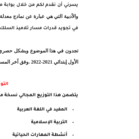
يسرني أن نقدم لكم من خلال بوابة موق
والأدبية التي هي عبارة عن نمادج معدلة ب
في تجويد قدرات
مسار
تلاميذ السلك ا
تجدون في هذا الموضوع وبشكل حصري على
الأول إبتدائي 2021-2022 .وفق آخر المستجدات للمنهاج المنقح الجديد من إعداد الأستاذ الكريم سعيد الطالبي.
التوز
يتضمن هذا التوزيع المجالي نسخة محين
المفيد في اللغة العربية
التربية الإسلامية
أنشطة المهارات الحياتية