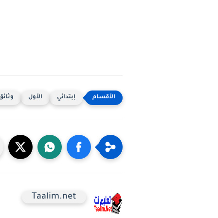
إبتدائي
الأول
وثائق
Taalim.net