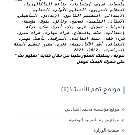
ملخصات، فروض، إمتحانات، نتائج الباكالوريا، 
النظام التربوي، التعليم الأولي، التعليم 
الابتدائي، التعليم الثانوي، الإعدادي، التأهيلي، 
الأستاذ، التلميذ، تصحيح، وثائق، بنوك، مؤسسة، 
إنخراط ، تسجيل، قرض، بنك، أجرة، سكن، حركة 
إنتقالية، سلف بالمجان، شراء سيارة، شراء منزل، 
شراء شقة، نسبة الفائدة، الترقية، تأهيل مهني، 
التعاقد، أطر الأكاديمية، تخرج، مقرر تنظيم السنة 
الدراسية،  2022، 2021
تنويه : يمكنك العثور علينا من خلال كتابة "تعليم نت " 
على محرك البحث غوغل
مواقع تهم الأستاذ(ة)
موقع مؤسسة محمد السادس
موقع وزارة التنربية الوطنية
صفحة الوزارة