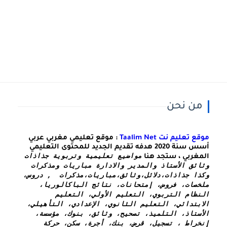
من نحن
موقع تعليم نت Taalim Net
: موقع تعليمي مغربي عربي
أسس سنة 2020 هدفه تقديم الجديد للمحتوى التعليمي
مواضيع تعليمية وتربوية جذاذات 
المغربي ، ستجد هنا
وثائق الأستاذ والمدير والادارة مباريات ومذكرات 
وكذا 
جذاذات،دلائل،وثائق،مباريات،مذكرات  , دروس، 
ملخصات، فروض، إمتحانات، نتائج الباكالوريا، 
النظام التربوي، التعليم الأولي، التعليم 
الابتدائي، التعليم الثانوي، الإعدادي، التأهيلي، 
الأستاذ، التلميذ، تصحيح، وثائق، بنوك، مؤسسة، 
إنخراط ، تسجيل، قرض، بنك، أجرة، سكن، حركة 