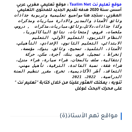
ليم نت Taalim Net
: موقع تعليمي مغربي عربي
أسس سنة 2020 هدفه تقديم الجديد للمحتوى التعليمي
مواضيع تعليمية وتربوية جذاذات 
ربي ، ستجد هنا
وثائق الأستاذ والمدير والادارة مباريات ومذكرات 
 
جذاذات،دلائل،وثائق،مباريات،مذكرات  , دروس، 
ملخصات، فروض، إمتحانات، نتائج الباكالوريا، 
النظام التربوي، التعليم الأولي، التعليم 
الابتدائي، التعليم الثانوي، الإعدادي، التأهيلي، 
الأستاذ، التلميذ، تصحيح، وثائق، بنوك، مؤسسة، 
إنخراط ، تسجيل، قرض، بنك، أجرة، سكن، حركة 
إنتقالية، سلف بالمجان، شراء سيارة، شراء منزل، 
شراء شقة، نسبة الفائدة، الترقية، تأهيل مهني، 
التعاقد، أطر الأكاديمية، تخرج، مقرر تنظيم السنة 
ة،  2022، 2021
تنويه : يمكنك العثور علينا من خلال كتابة "تعليم نت " 
محرك البحث غوغل
اقع تهم الأستاذ(ة)