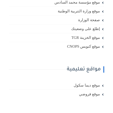
قع مؤسسة محمد السادس
قع وزارة التنربية الوطنية
حة الوزارة
لع على وضعيتك
ع الخزينة TGR
ع كنوبس CNOPS
اقع تعليمية
قع ديما سكول
قع فروضي