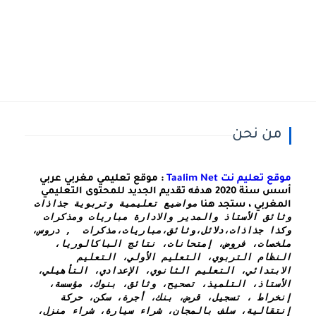
من نحن
موقع تعليم نت Taalim Net
: موقع تعليمي مغربي عربي
أسس سنة 2020 هدفه تقديم الجديد للمحتوى التعليمي
مواضيع تعليمية وتربوية جذاذات 
المغربي ، ستجد هنا
وثائق الأستاذ والمدير والادارة مباريات ومذكرات 
وكذا 
جذاذات،دلائل،وثائق،مباريات،مذكرات  , دروس، 
ملخصات، فروض، إمتحانات، نتائج الباكالوريا، 
النظام التربوي، التعليم الأولي، التعليم 
الابتدائي، التعليم الثانوي، الإعدادي، التأهيلي، 
الأستاذ، التلميذ، تصحيح، وثائق، بنوك، مؤسسة، 
إنخراط ، تسجيل، قرض، بنك، أجرة، سكن، حركة 
إنتقالية، سلف بالمجان، شراء سيارة، شراء منزل، 