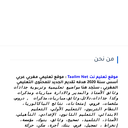
من نحن
موقع تعليم نت Taalim Net
: موقع تعليمي مغربي عربي
أسس سنة 2020 هدفه تقديم الجديد للمحتوى التعليمي
مواضيع تعليمية وتربوية جذاذات 
المغربي ، ستجد هنا
وثائق الأستاذ والمدير والادارة مباريات ومذكرات 
وكذا 
جذاذات،دلائل،وثائق،مباريات،مذكرات  , دروس، 
ملخصات، فروض، إمتحانات، نتائج الباكالوريا، 
النظام التربوي، التعليم الأولي، التعليم 
الابتدائي، التعليم الثانوي، الإعدادي، التأهيلي، 
الأستاذ، التلميذ، تصحيح، وثائق، بنوك، مؤسسة، 
إنخراط ، تسجيل، قرض، بنك، أجرة، سكن، حركة 