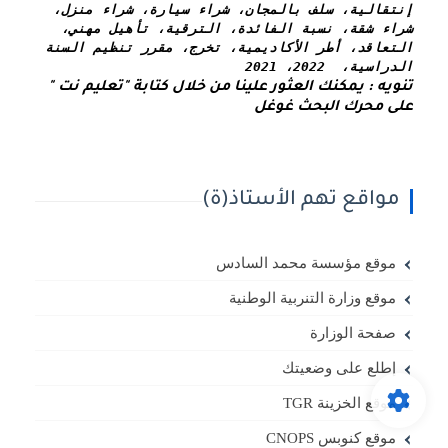
إنتقالية، سلف بالمجان، شراء سيارة، شراء منزل، 
شراء شقة، نسبة الفائدة، الترقية، تأهيل مهني، 
التعاقد، أطر الأكاديمية، تخرج، مقرر تنظيم السنة 
الدراسية،  2022، 2021
تنويه : يمكنك العثور علينا من خلال كتابة "تعليم نت " 
على محرك البحث غوغل
مواقع تهم الأستاذ(ة)
موقع مؤسسة محمد السادس
موقع وزارة التنربية الوطنية
صفحة الوزارة
إطلع على وضعيتك
موقع الخزينة TGR
موقع كنوبس CNOPS