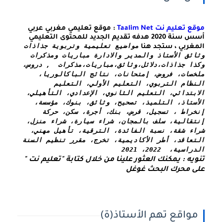
موقع تعليم نت Taalim Net
: موقع تعليمي مغربي عربي
أسس سنة 2020 هدفه تقديم الجديد للمحتوى التعليمي
مواضيع تعليمية وتربوية جذاذات 
المغربي ، ستجد هنا
وثائق الأستاذ والمدير والادارة مباريات ومذكرات 
وكذا 
جذاذات،دلائل،وثائق،مباريات،مذكرات  , دروس، 
ملخصات، فروض، إمتحانات، نتائج الباكالوريا، 
النظام التربوي، التعليم الأولي، التعليم 
الابتدائي، التعليم الثانوي، الإعدادي، التأهيلي، 
الأستاذ، التلميذ، تصحيح، وثائق، بنوك، مؤسسة، 
إنخراط ، تسجيل، قرض، بنك، أجرة، سكن، حركة 
إنتقالية، سلف بالمجان، شراء سيارة، شراء منزل، 
شراء شقة، نسبة الفائدة، الترقية، تأهيل مهني، 
التعاقد، أطر الأكاديمية، تخرج، مقرر تنظيم السنة 
الدراسية،  2022، 2021
تنويه : يمكنك العثور علينا من خلال كتابة "تعليم نت " 
على محرك البحث غوغل
مواقع تهم الأستاذ(ة)