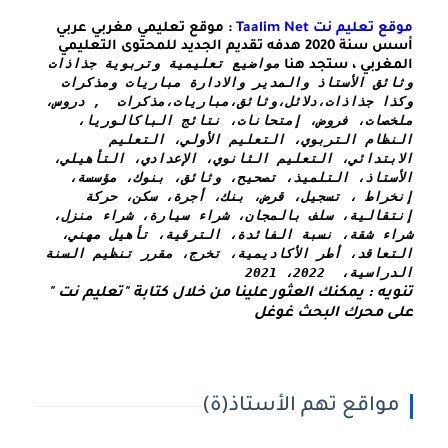
موقع تعليم نت Taalim Net
: موقع تعليمي مغربي عربي
أسس سنة 2020 هدفه تقديم الجديد للمحتوى التعليمي
مواضيع تعليمية وتربوية جذاذات 
المغربي ، ستجد هنا
وثائق الأستاذ والمدير والادارة مباريات ومذكرات 
وكذا 
جذاذات،دلائل،وثائق،مباريات،مذكرات  , دروس، 
ملخصات، فروض، إمتحانات، نتائج الباكالوريا، 
النظام التربوي، التعليم الأولي، التعليم 
الابتدائي، التعليم الثانوي، الإعدادي، التأهيلي، 
الأستاذ، التلميذ، تصحيح، وثائق، بنوك، مؤسسة، 
إنخراط ، تسجيل، قرض، بنك، أجرة، سكن، حركة 
إنتقالية، سلف بالمجان، شراء سيارة، شراء منزل، 
شراء شقة، نسبة الفائدة، الترقية، تأهيل مهني، 
التعاقد، أطر الأكاديمية، تخرج، مقرر تنظيم السنة 
الدراسية،  2022، 2021
تنويه : يمكنك العثور علينا من خلال كتابة "تعليم نت " 
على محرك البحث غوغل
مواقع تهم الأستاذ(ة)