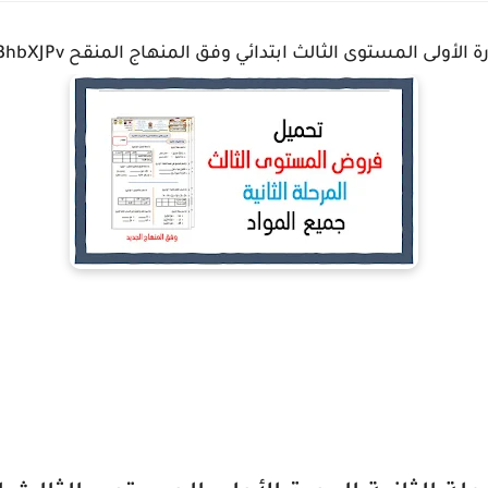
المستوى الثالث ابتدائي وفق المنهاج المنقح https://ift.tt/3hbXJPv