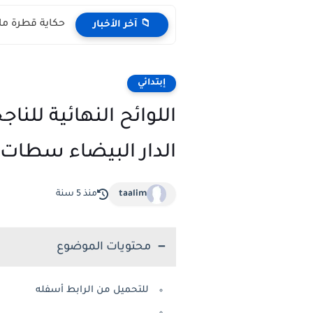
حكاية قطرة ماء مكتوبة pdf المستوى 
📁 آخر الأخبار
إبتدائي
اللوائح النهائية للن
الدار البيضاء سطات 2020
taalim
منذ 5 سنة
محتويات الموضوع
للتحميل من الرابط أسفله