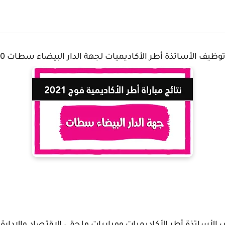
أساتذة أطر الأكاديميات لجهة الدار البيضاء سطات 2020 https://ift.tt/2LfXdnD