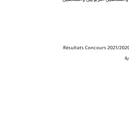
 والملحقين التربويين والملحقين
النتائج النهائية لمباراة التعليم بالتعاقد واللوائح النهائية للناجحين في مباراة التعليم بالتعاقد 2021/2020 Résultats Concours