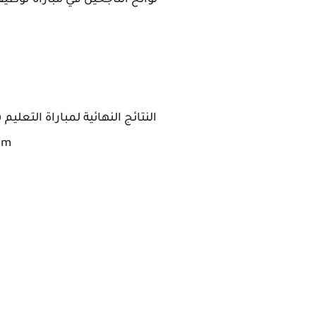
لوائح الناجحين في مباراة توظيف
Taalim جهة ولوائح ال