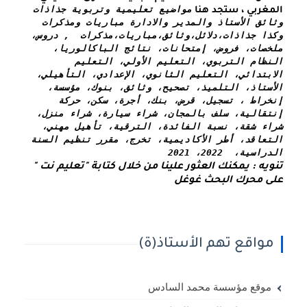
مواضيع تعليمية وتربوية جذاذات 
المغربي ، ستجد هنا
وثائق الأستاذ والمدير والادارة مباريات ومذكرات 
وكذا 
جذاذات،دلائل،وثائق،مباريات،مذكرات  , دروس، 
ملخصات، فروض، إمتحانات، نتائج الباكالوريا، 
النظام التربوي، التعليم الأولي، التعليم 
الابتدائي، التعليم الثانوي، الإعدادي، التأهيلي، 
الأستاذ، التلميذ، تصحيح، وثائق، بنوك، مؤسسة، 
إنخراط ، تسجيل، قرض، بنك، أجرة، سكن، حركة 
إنتقالية، سلف بالمجان، شراء سيارة، شراء منزل، 
شراء شقة، نسبة الفائدة، الترقية، تأهيل مهني، 
التعاقد، أطر الأكاديمية، تخرج، مقرر تنظيم السنة 
الدراسية،  2022، 2021
تنويه : يمكنك العثور علينا من خلال كتابة "تعليم نت " 
على محرك البحث غوغل
مواقع تهم الأستاذ(ة)
موقع مؤسسة محمد السادس