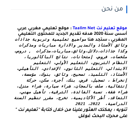
من نحن
موقع تعليم نت Taalim Net
: موقع تعليمي مغربي عربي
أسس سنة 2020 هدفه تقديم الجديد للمحتوى التعليمي
مواضيع تعليمية وتربوية جذاذات 
المغربي ، ستجد هنا
وثائق الأستاذ والمدير والادارة مباريات ومذكرات 
وكذا 
جذاذات،دلائل،وثائق،مباريات،مذكرات  , دروس، 
ملخصات، فروض، إمتحانات، نتائج الباكالوريا، 
النظام التربوي، التعليم الأولي، التعليم 
الابتدائي، التعليم الثانوي، الإعدادي، التأهيلي، 
الأستاذ، التلميذ، تصحيح، وثائق، بنوك، مؤسسة، 
إنخراط ، تسجيل، قرض، بنك، أجرة، سكن، حركة 
إنتقالية، سلف بالمجان، شراء سيارة، شراء منزل، 
شراء شقة، نسبة الفائدة، الترقية، تأهيل مهني، 
التعاقد، أطر الأكاديمية، تخرج، مقرر تنظيم السنة 
الدراسية،  2022، 2021
تنويه : يمكنك العثور علينا من خلال كتابة "تعليم نت " 
على محرك البحث غوغل