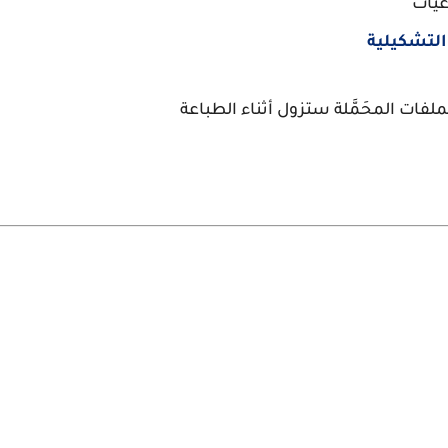
عيات
 التشكيلية
لفات المحَمَّلة ستزول أثناء الطباعة