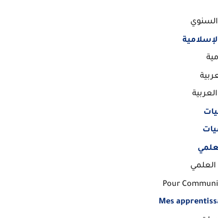
السنوي
الإسلامية
مية
عربية
لعربية
يات
يات
علمي
 العلمي
Pour Communiq
Mes apprentiss