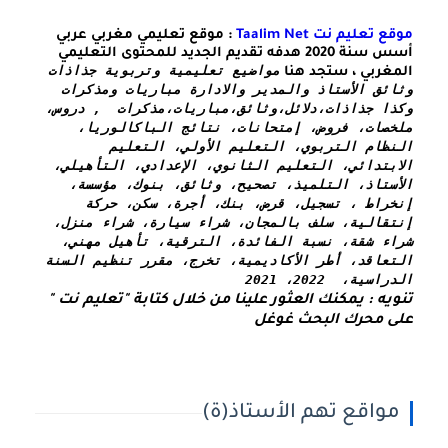
موقع تعليم نت Taalim Net
: موقع تعليمي مغربي عربي
أسس سنة 2020 هدفه تقديم الجديد للمحتوى التعليمي
مواضيع تعليمية وتربوية جذاذات 
المغربي ، ستجد هنا
وثائق الأستاذ والمدير والادارة مباريات ومذكرات 
وكذا 
جذاذات،دلائل،وثائق،مباريات،مذكرات  , دروس، 
ملخصات، فروض، إمتحانات، نتائج الباكالوريا، 
النظام التربوي، التعليم الأولي، التعليم 
الابتدائي، التعليم الثانوي، الإعدادي، التأهيلي، 
الأستاذ، التلميذ، تصحيح، وثائق، بنوك، مؤسسة، 
إنخراط ، تسجيل، قرض، بنك، أجرة، سكن، حركة 
إنتقالية، سلف بالمجان، شراء سيارة، شراء منزل، 
شراء شقة، نسبة الفائدة، الترقية، تأهيل مهني، 
التعاقد، أطر الأكاديمية، تخرج، مقرر تنظيم السنة 
الدراسية،  2022، 2021
تنويه : يمكنك العثور علينا من خلال كتابة "تعليم نت " 
على محرك البحث غوغل
مواقع تهم الأستاذ(ة)