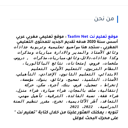
من نحن
موقع تعليم نت Taalim Net
: موقع تعليمي مغربي عربي
أسس سنة 2020 هدفه تقديم الجديد للمحتوى التعليمي
مواضيع تعليمية وتربوية جذاذات 
المغربي ، ستجد هنا
وثائق الأستاذ والمدير والادارة مباريات ومذكرات 
وكذا 
جذاذات،دلائل،وثائق،مباريات،مذكرات  , دروس، 
ملخصات، فروض، إمتحانات، نتائج الباكالوريا، 
النظام التربوي، التعليم الأولي، التعليم 
الابتدائي، التعليم الثانوي، الإعدادي، التأهيلي، 
الأستاذ، التلميذ، تصحيح، وثائق، بنوك، مؤسسة، 
إنخراط ، تسجيل، قرض، بنك، أجرة، سكن، حركة 
إنتقالية، سلف بالمجان، شراء سيارة، شراء منزل، 
شراء شقة، نسبة الفائدة، الترقية، تأهيل مهني، 
التعاقد، أطر الأكاديمية، تخرج، مقرر تنظيم السنة 
الدراسية،  2022، 2021
تنويه : يمكنك العثور علينا من خلال كتابة "تعليم نت " 
على محرك البحث غوغل