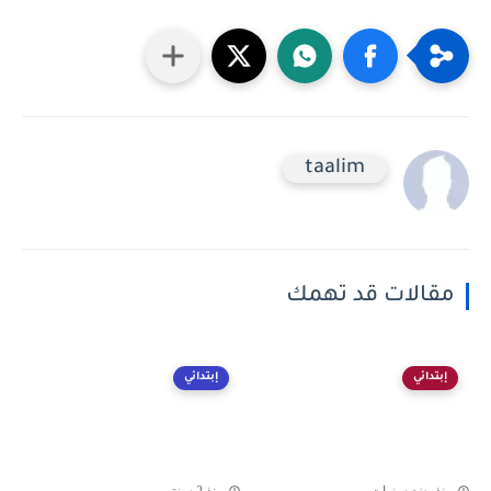
taalim
مقالات قد تهمك
إبتدائي
إبتدائي
منذ بضع سنوات
منذ 2 سنة