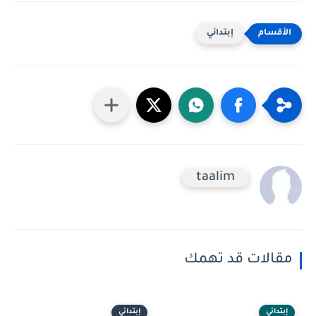
إبتدائي
taalim
مقالات قد تهمك
إبتدائي
إبتدائي