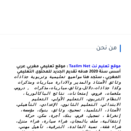
من نحن
موقع تعليم نت Taalim Net
: موقع تعليمي مغربي عربي
أسس سنة 2020 هدفه تقديم الجديد للمحتوى التعليمي
مواضيع تعليمية وتربوية جذاذات 
المغربي ، ستجد هنا
وثائق الأستاذ والمدير والادارة مباريات ومذكرات 
وكذا 
جذاذات،دلائل،وثائق،مباريات،مذكرات  , دروس، 
ملخصات، فروض، إمتحانات، نتائج الباكالوريا، 
النظام التربوي، التعليم الأولي، التعليم 
الابتدائي، التعليم الثانوي، الإعدادي، التأهيلي، 
الأستاذ، التلميذ، تصحيح، وثائق، بنوك، مؤسسة، 
إنخراط ، تسجيل، قرض، بنك، أجرة، سكن، حركة 
إنتقالية، سلف بالمجان، شراء سيارة، شراء منزل، 
شراء شقة، نسبة الفائدة، الترقية، تأهيل مهني، 