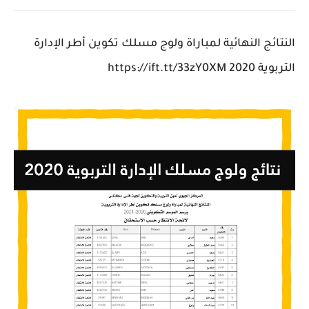
النتائج النهائية لمباراة ولوج مسلك تكوين أطر الإدارة
التربوية 2020 https://ift.tt/33zY0XM