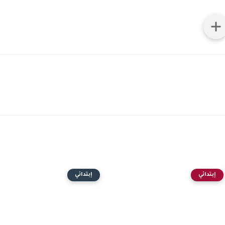
إبتدائي
إبتدائي