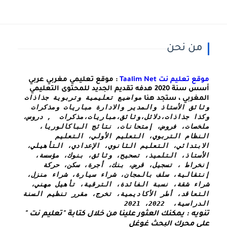
من نحن
موقع تعليم نت Taalim Net
: موقع تعليمي مغربي عربي
أسس سنة 2020 هدفه تقديم الجديد للمحتوى التعليمي
مواضيع تعليمية وتربوية جذاذات 
المغربي ، ستجد هنا
وثائق الأستاذ والمدير والادارة مباريات ومذكرات 
وكذا 
جذاذات،دلائل،وثائق،مباريات،مذكرات  , دروس، 
ملخصات، فروض، إمتحانات، نتائج الباكالوريا، 
النظام التربوي، التعليم الأولي، التعليم 
الابتدائي، التعليم الثانوي، الإعدادي، التأهيلي، 
الأستاذ، التلميذ، تصحيح، وثائق، بنوك، مؤسسة، 
إنخراط ، تسجيل، قرض، بنك، أجرة، سكن، حركة 
إنتقالية، سلف بالمجان، شراء سيارة، شراء منزل، 
شراء شقة، نسبة الفائدة، الترقية، تأهيل مهني، 
التعاقد، أطر الأكاديمية، تخرج، مقرر تنظيم السنة 
الدراسية،  2022، 2021
تنويه : يمكنك العثور علينا من خلال كتابة "تعليم نت " 
على محرك البحث غوغل