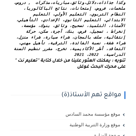
وكذا 
جذاذات،دلائل،وثائق،مباريات،مذكرات  , دروس، 
ملخصات، فروض، إمتحانات، نتائج الباكالوريا، 
النظام التربوي، التعليم الأولي، التعليم 
الابتدائي، التعليم الثانوي، الإعدادي، التأهيلي، 
الأستاذ، التلميذ، تصحيح، وثائق، بنوك، مؤسسة، 
إنخراط ، تسجيل، قرض، بنك، أجرة، سكن، حركة 
إنتقالية، سلف بالمجان، شراء سيارة، شراء منزل، 
شراء شقة، نسبة الفائدة، الترقية، تأهيل مهني، 
التعاقد، أطر الأكاديمية، تخرج، مقرر تنظيم السنة 
الدراسية،  2022، 2021
تنويه : يمكنك العثور علينا من خلال كتابة "تعليم نت " 
على محرك البحث غوغل
مواقع تهم الأستاذ(ة)
موقع مؤسسة محمد السادس
موقع وزارة التنربية الوطنية
صفحة الوزارة