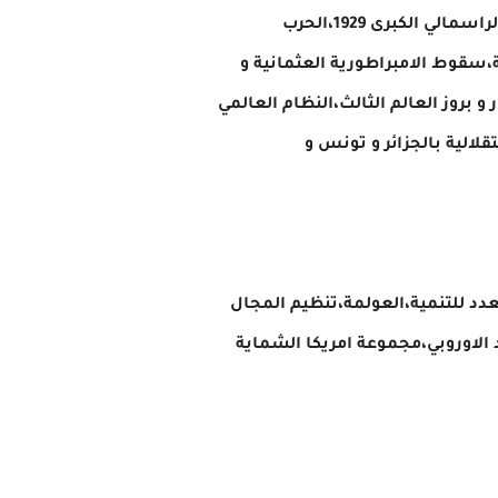
التاريخ: العالم غداة الحرب العالمية الاولى،الثورة الروسية و ازمات الديموقراطية الليبرالية،ازمة العالم الراسمالي الكبرى 1929،الحرب
الحماية،سقوط الامبراطورية العثمانية و
بروز العالم الثالث،النظام العالمي
قلالية بالجزائر و تونس و
تعدد للتنمية،العولمة،تنظيم المجال
د الاوروبي،مجموعة امريكا الشماية