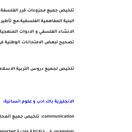
تلخيص جميع مجزوءات قرر الفلسفة:
البنية المفاهمية الفلسفية،مع تأطي
الانشاء الفلسفي و الادوات المنهجية
تصحيح لبعض الامتحانات الوطنية ف
تلخيص لجميع دروس التربية الاسلام
الانجليزية باك ادب و علوم انسانية:
communication: تلخيص جميع المحاور Apology,Understand/clarify,Advice,Bad/god news Request,complaint,certainty,opinion