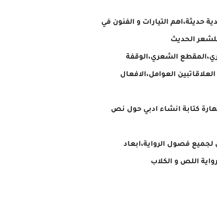
ة حديثة،اهم التيارات و الفنون في
للشعر الحديث
عري،المقطع الشعري،الوقفة
لعلاقاتبين العوامل،الافعال
هارة كتابة انشاء ادبي حول نص
 لجميع فصول الرواية،ابعاد
رواية اللص و الكلاب