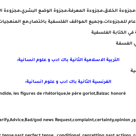
مجزوءة الخلاق،مجزوءة المعرفة،مجزوة الوضع البشري،مجزوءة 
ر عام للمجزوءات،وجميع المواقف الفلسفية باختصار،مع المنهجيا
 في الكتابة الفلسفية
ي الفسفة
التربية الاسلامية الثانية باك ادب و علوم انسانية:
ية
الفرنسية
الثانية باك ادب و علوم انسانية:
biographie de voltaire,résume de candide, les figures de rhétorique,le père goriot,Balzac honoré