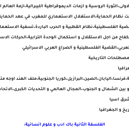
نية 1939-1945،المغرب تحت نظام الحماية،الاستغلال الاستعماري للمغرب في عهد 
ية الفلسطينية،نظام القطبية و الحرب الباردة،تسفية الاستعمار و 
لكفاح من اجل الاستقلال و استكمال الوحدة الترابية،الحركات الاست
لعربي،القضية الفلسطينية و الصراع العربي الاسرائيلي
مصطلحات التاريخية
رافيا
ة،فرنسا،اليابان،الصين،البرازيل،كوريا الجنوبية،ملف الهند اوجه م
 بين الشمال و الجنوب،المجال العالمي و التحديات الكبرى،الاتحا
 شرق اسيا
يخ و الجغرافيا
الفلسفة
الثانية باك ادب و علوم انسانية: