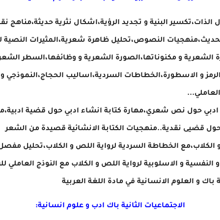
لذات،تكسير البنية و تجديد الرؤية،اشكال نثرية حديثة،مناهج نقدي
لحديث،منهجيات النصوص،تحليل ظاهرة شعرية،المثيرات النصية 
ورة الشعرية و مكنوناتها،الصورة الشعرية و وظائفها،السطر الش
،الرمز و الاسطورة،الخطاطات السردية،اساليب الحجاج،النموذجي و ا
لعاملي...
اء ادبي حول نص شعري،مهارة كتابة انشاء ادبي حول قضية ادبية،م
 حول قضيى نقدية..منهجيات الكتابة الانشائية قصيدة من الشعر
و الكلاب،مع الخطاطة السردية لرواية اللص و الكلاب،تحليل مفصل
 و النفسية و الاسلوبية لرواية اللص و الكلاب مع النوذج العاملي لل
باك و العلوم الانسانية في مادة اللغة العربية
الاجتماعيات الثانية باك ادب و علوم انسانية: