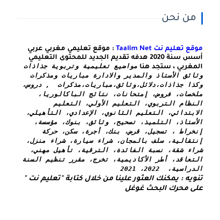
من نحن
موقع تعليم نت Taalim Net
: موقع تعليمي مغربي عربي
أسس سنة 2020 هدفه تقديم الجديد للمحتوى التعليمي
مواضيع تعليمية وتربوية جذاذات 
المغربي ، ستجد هنا
وثائق الأستاذ والمدير والادارة مباريات ومذكرات 
وكذا 
جذاذات،دلائل،وثائق،مباريات،مذكرات  , دروس، 
ملخصات، فروض، إمتحانات، نتائج الباكالوريا، 
النظام التربوي، التعليم الأولي، التعليم 
الابتدائي، التعليم الثانوي، الإعدادي، التأهيلي، 
الأستاذ، التلميذ، تصحيح، وثائق، بنوك، مؤسسة، 
إنخراط ، تسجيل، قرض، بنك، أجرة، سكن، حركة 
إنتقالية، سلف بالمجان، شراء سيارة، شراء منزل، 
شراء شقة، نسبة الفائدة، الترقية، تأهيل مهني، 
التعاقد، أطر الأكاديمية، تخرج، مقرر تنظيم السنة 
الدراسية،  2022، 2021
تنويه : يمكنك العثور علينا من خلال كتابة "تعليم نت " 
على محرك البحث غوغل