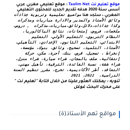
موقع تعليم نت Taalim Net
: موقع تعليمي مغربي عربي
أسس سنة 2020 هدفه تقديم الجديد للمحتوى التعليمي
مواضيع تعليمية وتربوية جذاذات 
المغربي ، ستجد هنا
وثائق الأستاذ والمدير والادارة مباريات ومذكرات 
وكذا 
جذاذات،دلائل،وثائق،مباريات،مذكرات  , دروس، 
ملخصات، فروض، إمتحانات، نتائج الباكالوريا، 
النظام التربوي، التعليم الأولي، التعليم 
الابتدائي، التعليم الثانوي، الإعدادي، التأهيلي، 
الأستاذ، التلميذ، تصحيح، وثائق، بنوك، مؤسسة، 
إنخراط ، تسجيل، قرض، بنك، أجرة، سكن، حركة 
إنتقالية، سلف بالمجان، شراء سيارة، شراء منزل، 
شراء شقة، نسبة الفائدة، الترقية، تأهيل مهني، 
التعاقد، أطر الأكاديمية، تخرج، مقرر تنظيم السنة 
الدراسية،  2022، 2021
تنويه : يمكنك العثور علينا من خلال كتابة "تعليم نت " 
على محرك البحث غوغل
مواقع تهم الأستاذ(ة)