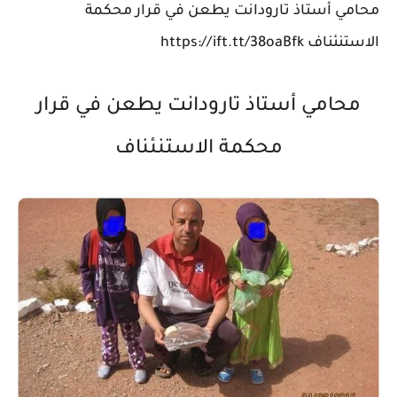
محامي أستاذ تارودانت يطعن في قرار محكمة
الاستنئناف https://ift.tt/38oaBfk
محامي أستاذ تارودانت يطعن في قرار
محكمة الاستنئناف