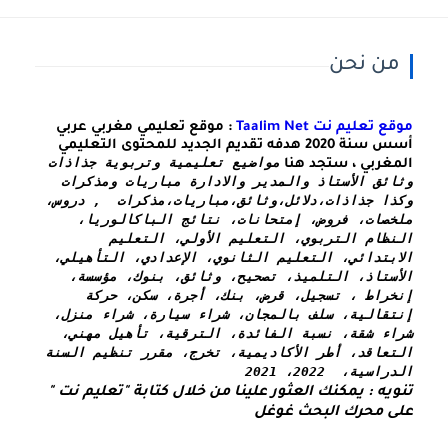
من نحن
موقع تعليم نت Taalim Net
: موقع تعليمي مغربي عربي
أسس سنة 2020 هدفه تقديم الجديد للمحتوى التعليمي
مواضيع تعليمية وتربوية جذاذات 
المغربي ، ستجد هنا
وثائق الأستاذ والمدير والادارة مباريات ومذكرات 
وكذا 
جذاذات،دلائل،وثائق،مباريات،مذكرات  , دروس، 
ملخصات، فروض، إمتحانات، نتائج الباكالوريا، 
النظام التربوي، التعليم الأولي، التعليم 
الابتدائي، التعليم الثانوي، الإعدادي، التأهيلي، 
الأستاذ، التلميذ، تصحيح، وثائق، بنوك، مؤسسة، 
إنخراط ، تسجيل، قرض، بنك، أجرة، سكن، حركة 
إنتقالية، سلف بالمجان، شراء سيارة، شراء منزل، 
شراء شقة، نسبة الفائدة، الترقية، تأهيل مهني، 
التعاقد، أطر الأكاديمية، تخرج، مقرر تنظيم السنة 
الدراسية،  2022، 2021
تنويه : يمكنك العثور علينا من خلال كتابة "تعليم نت " 
على محرك البحث غوغل