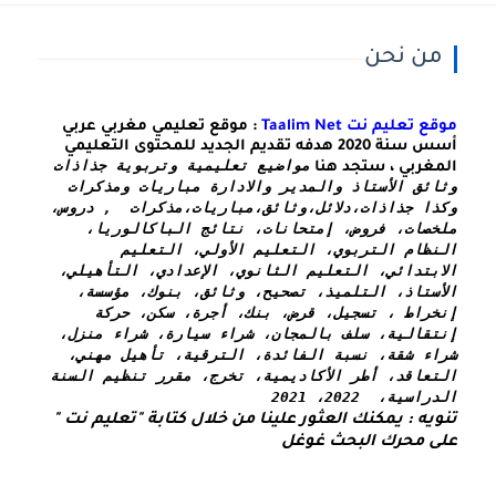
من نحن
موقع تعليم نت Taalim Net
: موقع تعليمي مغربي عربي
أسس سنة 2020 هدفه تقديم الجديد للمحتوى التعليمي
مواضيع تعليمية وتربوية جذاذات 
المغربي ، ستجد هنا
وثائق الأستاذ والمدير والادارة مباريات ومذكرات 
وكذا 
جذاذات،دلائل،وثائق،مباريات،مذكرات  , دروس، 
ملخصات، فروض، إمتحانات، نتائج الباكالوريا، 
النظام التربوي، التعليم الأولي، التعليم 
الابتدائي، التعليم الثانوي، الإعدادي، التأهيلي، 
الأستاذ، التلميذ، تصحيح، وثائق، بنوك، مؤسسة، 
إنخراط ، تسجيل، قرض، بنك، أجرة، سكن، حركة 
إنتقالية، سلف بالمجان، شراء سيارة، شراء منزل، 
شراء شقة، نسبة الفائدة، الترقية، تأهيل مهني، 
التعاقد، أطر الأكاديمية، تخرج، مقرر تنظيم السنة 
الدراسية،  2022، 2021
تنويه : يمكنك العثور علينا من خلال كتابة "تعليم نت " 
على محرك البحث غوغل