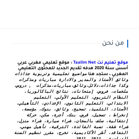
من نحن
موقع تعليم نت Taalim Net
: موقع تعليمي مغربي عربي
أسس سنة 2020 هدفه تقديم الجديد للمحتوى التعليمي
مواضيع تعليمية وتربوية جذاذات 
المغربي ، ستجد هنا
وثائق الأستاذ والمدير والادارة مباريات ومذكرات 
وكذا 
جذاذات،دلائل،وثائق،مباريات،مذكرات  , دروس، 
ملخصات، فروض، إمتحانات، نتائج الباكالوريا، 
النظام التربوي، التعليم الأولي، التعليم 
الابتدائي، التعليم الثانوي، الإعدادي، التأهيلي، 
الأستاذ، التلميذ، تصحيح، وثائق، بنوك، مؤسسة، 
إنخراط ، تسجيل، قرض، بنك، أجرة، سكن، حركة 
إنتقالية، سلف بالمجان، شراء سيارة، شراء منزل، 
شراء شقة، نسبة الفائدة، الترقية، تأهيل مهني، 
التعاقد، أطر الأكاديمية، تخرج، مقرر تنظيم السنة 
الدراسية،  2022، 2021