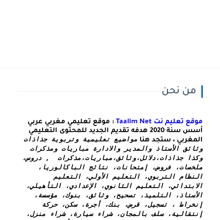
من نحن
موقع تعليم نت Taalim Net
: موقع تعليمي مغربي عربي
أسس سنة 2020 هدفه تقديم الجديد للمحتوى التعليمي
مواضيع تعليمية وتربوية جذاذات 
المغربي ، ستجد هنا
وثائق الأستاذ والمدير والادارة مباريات ومذكرات 
وكذا 
جذاذات،دلائل،وثائق،مباريات،مذكرات  , دروس، 
ملخصات، فروض، إمتحانات، نتائج الباكالوريا، 
النظام التربوي، التعليم الأولي، التعليم 
الابتدائي، التعليم الثانوي، الإعدادي، التأهيلي، 
الأستاذ، التلميذ، تصحيح، وثائق، بنوك، مؤسسة، 
إنخراط ، تسجيل، قرض، بنك، أجرة، سكن، حركة 
إنتقالية، سلف بالمجان، شراء سيارة، شراء منزل، 