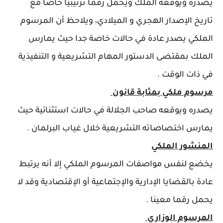
يصدره ويوقعه الملك ويحمل رقما ترتيبيا خاصا مع
تاريخ الإصدار الهجري و الميلادي، ويلاحظ أن المرسوم
الملكي يصدر عادة في حاﻻت خاصة جدا حيث يمارس
الملك بمقتضى الدستور المهام التشريعية و التنفيذية
في ذات الوقت .
مرسوم ملكي بمثابة قانون
يصدره ويوقعه صاحب الجلالة في حاﻻت استثنائية حيث
يمارس اختصاصاته التشريعية خلال غياب البرلمان .
المنشور الملكي
يخضع لنفس مواصفات المرسوم الملكي إﻻ أنه يرتبط
عادة بالقضايا الإدارية والإجتماعية أو الإقتصادية وقد ﻻ
يحمل رقما معينا .
المرسوم الوزاري