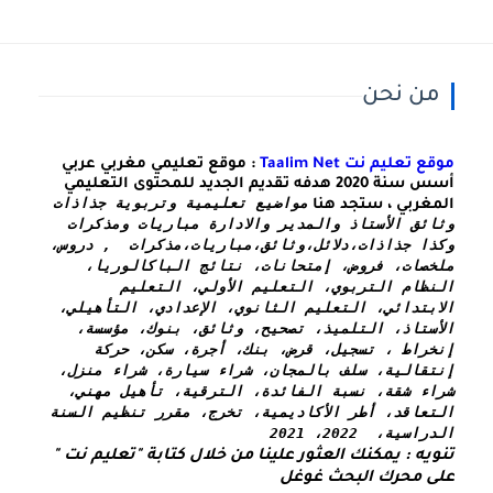
من نحن
موقع تعليم نت Taalim Net
: موقع تعليمي مغربي عربي
أسس سنة 2020 هدفه تقديم الجديد للمحتوى التعليمي
مواضيع تعليمية وتربوية جذاذات 
المغربي ، ستجد هنا
وثائق الأستاذ والمدير والادارة مباريات ومذكرات 
وكذا 
جذاذات،دلائل،وثائق،مباريات،مذكرات  , دروس، 
ملخصات، فروض، إمتحانات، نتائج الباكالوريا، 
النظام التربوي، التعليم الأولي، التعليم 
الابتدائي، التعليم الثانوي، الإعدادي، التأهيلي، 
الأستاذ، التلميذ، تصحيح، وثائق، بنوك، مؤسسة، 
إنخراط ، تسجيل، قرض، بنك، أجرة، سكن، حركة 
إنتقالية، سلف بالمجان، شراء سيارة، شراء منزل، 
شراء شقة، نسبة الفائدة، الترقية، تأهيل مهني، 
التعاقد، أطر الأكاديمية، تخرج، مقرر تنظيم السنة 
الدراسية،  2022، 2021
تنويه : يمكنك العثور علينا من خلال كتابة "تعليم نت " 
على محرك البحث غوغل