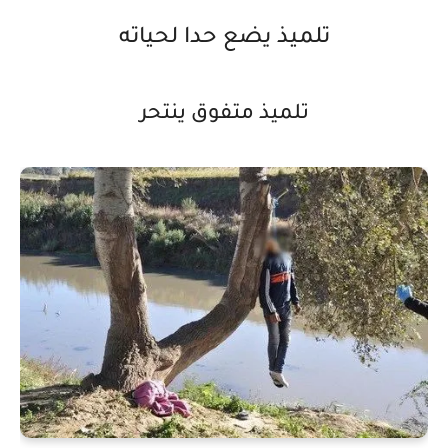
تلميذ يضع حدا لحياته
تلميذ متفوق ينتحر