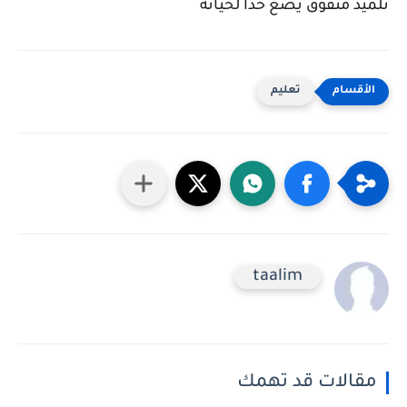
تلميذ متفوق يضع حدا لحياته
تعليم
taalim
مقالات قد تهمك