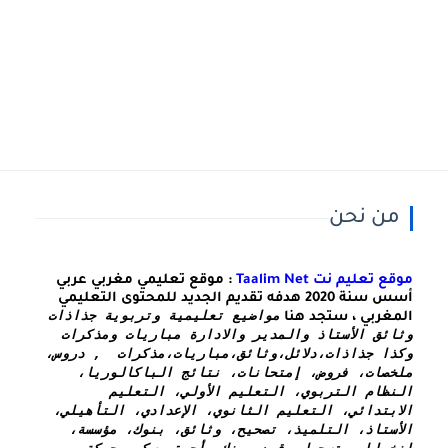
من نحن
موقع تعليم نت Taalim Net
: موقع تعليمي مغربي عربي
أسس سنة 2020 هدفه تقديم الجديد للمحتوى التعليمي
مواضيع تعليمية وتربوية جذاذات 
المغربي ، ستجد هنا
وثائق الأستاذ والمدير والادارة مباريات ومذكرات 
وكذا 
جذاذات،دلائل،وثائق،مباريات،مذكرات  , دروس، 
ملخصات، فروض، إمتحانات، نتائج الباكالوريا، 
النظام التربوي، التعليم الأولي، التعليم 
الابتدائي، التعليم الثانوي، الإعدادي، التأهيلي، 
الأستاذ، التلميذ، تصحيح، وثائق، بنوك، مؤسسة، 