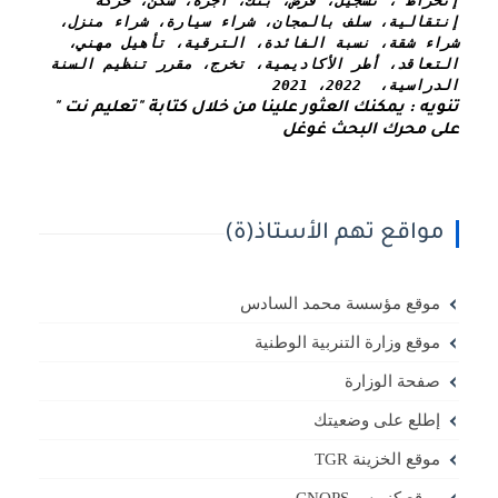
إنخراط ، تسجيل، قرض، بنك، أجرة، سكن، حركة 
إنتقالية، سلف بالمجان، شراء سيارة، شراء منزل، 
شراء شقة، نسبة الفائدة، الترقية، تأهيل مهني، 
التعاقد، أطر الأكاديمية، تخرج، مقرر تنظيم السنة 
الدراسية،  2022، 2021
تنويه : يمكنك العثور علينا من خلال كتابة "تعليم نت " 
على محرك البحث غوغل
مواقع تهم الأستاذ(ة)
موقع مؤسسة محمد السادس
موقع وزارة التنربية الوطنية
صفحة الوزارة
إطلع على وضعيتك
موقع الخزينة TGR
موقع كنوبس CNOPS