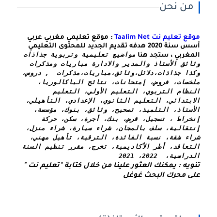
من نحن
موقع تعليم نت Taalim Net
: موقع تعليمي مغربي عربي
أسس سنة 2020 هدفه تقديم الجديد للمحتوى التعليمي
مواضيع تعليمية وتربوية جذاذات 
المغربي ، ستجد هنا
وثائق الأستاذ والمدير والادارة مباريات ومذكرات 
وكذا 
جذاذات،دلائل،وثائق،مباريات،مذكرات  , دروس، 
ملخصات، فروض، إمتحانات، نتائج الباكالوريا، 
النظام التربوي، التعليم الأولي، التعليم 
الابتدائي، التعليم الثانوي، الإعدادي، التأهيلي، 
الأستاذ، التلميذ، تصحيح، وثائق، بنوك، مؤسسة، 
إنخراط ، تسجيل، قرض، بنك، أجرة، سكن، حركة 
إنتقالية، سلف بالمجان، شراء سيارة، شراء منزل، 
شراء شقة، نسبة الفائدة، الترقية، تأهيل مهني، 
التعاقد، أطر الأكاديمية، تخرج، مقرر تنظيم السنة 
الدراسية،  2022، 2021
تنويه : يمكنك العثور علينا من خلال كتابة "تعليم نت " 
على محرك البحث غوغل