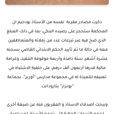
ذكرت مصادر مقربة نفسه من الأستاذ بودحيم ان
المحكمة ستحجز على رصيده البنكي، بما في ذلك المبلغ
الذي ضخ فيه عبر تبرعات عدد من زملائه والمتعاطفين
معه في حالة ما تم تأييد الحكم الابتدائي القاضي بسجنه
عشرة أشهر، ستة نافذة وأربعة موقوفة التنفيذ، وغرامة
مالية قدرها أربعون ألف درهم، على خلفية الاشتباه في
تعنيفه لتلميذة له في مجموعة مدارس “أورير”، بجماعة
“بونرار” بتارودانت.
ويبحث أصدقاء الاستاذ و المقربون منه عن صيغة أخرى
لجمع التبرعات المالية التي تجمع للأستاذ لمساعدة