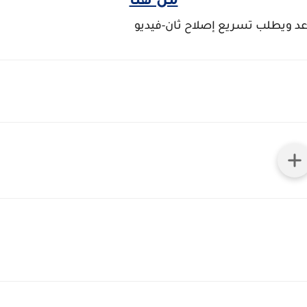
من هنا
عد ويطلب تسريع إصلاح ثان-فيديو