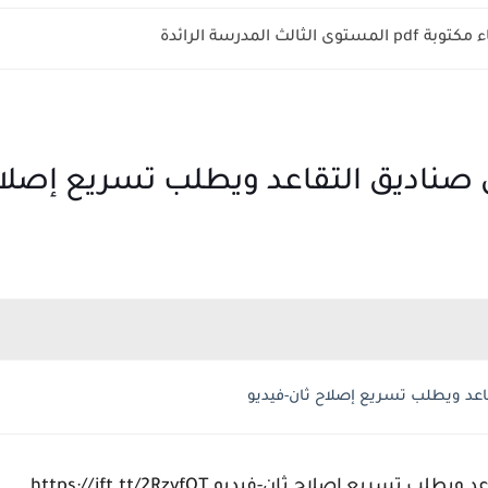
الثالث المدرسة الرائدة
صناديق التقاعد ويطلب تسريع إصلاح
عد ويطلب تسريع إصلاح ثان-فيديو
يع إصلاح ثان-فيديو https://ift.tt/2RzyfQT