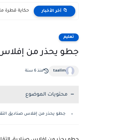
حكاية قطرة ماء مكتوبة pdf المستوى 
📁 آخر الأخبار
تعليم
جطو يحذر من إفلاس 
taalim
منذ 6 سنة
محتويات الموضوع
جطو يحذر من إفلاس صناديق التقا
جطو يحذر من إفلاس صناديق التقاعد ويطلب تسر