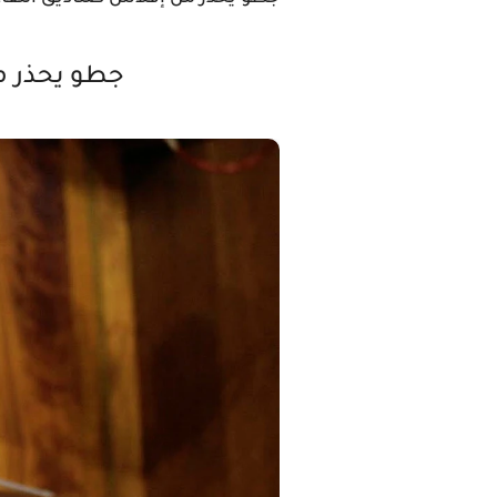
جطو يحذر من