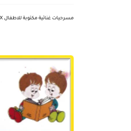
مسرحيات غنائية مكتوبة للاطفال https://ift.tt/2REwY9X